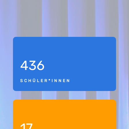
436
SCHÜLER*INNEN
17