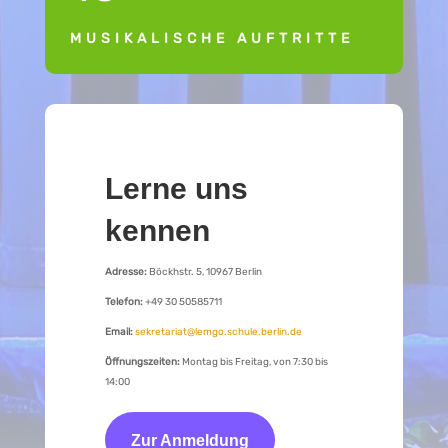
MUSIKALISCHE AUFTRITTE
Lerne uns
kennen
Adresse:
Böckhstr. 5, 10967 Berlin
Telefon:
+49 30 50585711
Email:
sekretariat@lemgo.schule.berlin.de
Öffnungszeiten:
Montag bis Freitag, von 7:30 bis
14:00
Zur Anmeldung