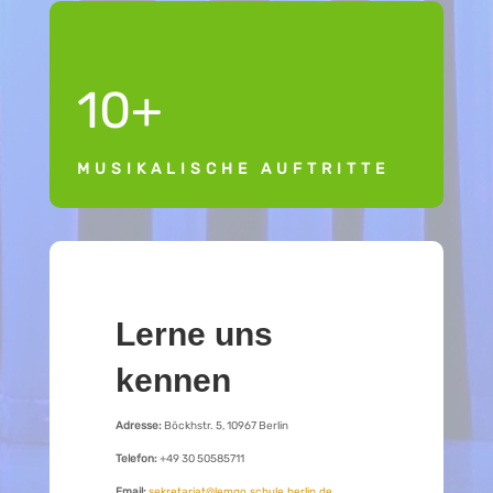
10+
MUSIKALISCHE AUFTRITTE
Lerne uns
kennen
Adresse:
Böckhstr. 5, 10967 Berlin
Telefon:
+49 30 50585711
Email:
sekretariat@lemgo.schule.berlin.de