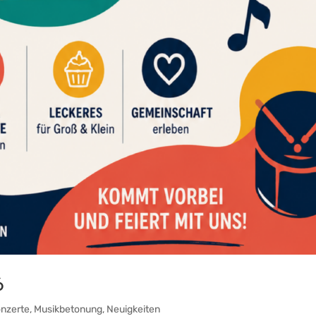
6
nzerte
,
Musikbetonung
,
Neuigkeiten