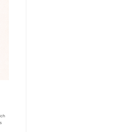
ich
es