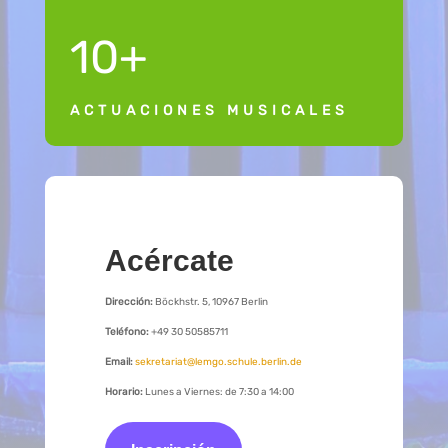
10+
ACTUACIONES MUSICALES
Acércate
Dirección:
Böckhstr. 5, 10967 Berlin
Teléfono:
+49 30 50585711
Email:
sekretariat@lemgo.schule.berlin.de
Horario:
Lunes a Viernes: de 7:30 a 14:00