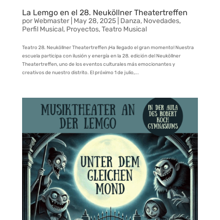
La Lemgo en el 28. Neuköllner Theatertreffen
por
Webmaster
|
May 28, 2025
|
Danza
,
Novedades
,
Perfil Musical
,
Proyectos
,
Teatro Musical
Teatro 28. Neuköllner Theatertreffen ¡Ha llegado el gran momento! Nuestra
escuela participa con ilusión y energía en la 28. edición del Neuköllner
Theatertreffen, uno de los eventos culturales más emocionantes y
creativos de nuestro distrito. El próximo 1 de julio,...