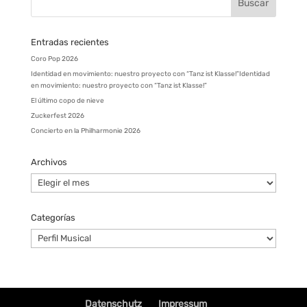
Entradas recientes
Coro Pop 2026
Identidad en movimiento: nuestro proyecto con “Tanz ist Klasse!”Identidad
en movimiento: nuestro proyecto con “Tanz ist Klasse!”
El último copo de nieve
Zuckerfest 2026
Concierto en la Philharmonie 2026
Archivos
Archivos
Categorías
Categorías
Datenschutz
Impressum