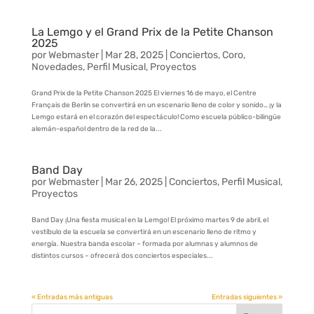
La Lemgo y el Grand Prix de la Petite Chanson
2025
por
Webmaster
|
Mar 28, 2025
|
Conciertos
,
Coro
,
Novedades
,
Perfil Musical
,
Proyectos
Grand Prix de la Petite Chanson 2025 El viernes 16 de mayo, el Centre
Français de Berlin se convertirá en un escenario lleno de color y sonido… ¡y la
Lemgo estará en el corazón del espectáculo! Como escuela público-bilingüe
alemán-español dentro de la red de la...
Band Day
por
Webmaster
|
Mar 26, 2025
|
Conciertos
,
Perfil Musical
,
Proyectos
Band Day ¡Una fiesta musical en la Lemgo! El próximo martes 9 de abril, el
vestíbulo de la escuela se convertirá en un escenario lleno de ritmo y
energía. Nuestra banda escolar – formada por alumnas y alumnos de
distintos cursos – ofrecerá dos conciertos especiales...
« Entradas más antiguas
Entradas siguientes »