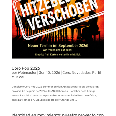
Coro Pop 2026
por
Webmaster
|
Jun 10, 2026
|
Coro
,
Novedades
,
Perfil
Musical
Concierto Coro Pop 2026 Summer Edition Aplazado por la ola de calor!! El
próximo 26 de junio de 2026 a las 18:00 horas, el PopChor de la Lemgo
volverá a subir al escenario para ofrecer un concierto lleno de música,
energía y emoción. El público podrá disfrutar de una...
Identidad en movimiento: nuestro proyecto con