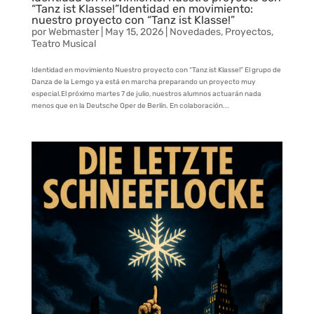
“Tanz ist Klasse!”Identidad en movimiento:
nuestro proyecto con “Tanz ist Klasse!”
por
Webmaster
|
May 15, 2026
|
Novedades
,
Proyectos
,
Teatro Musical
Identidad en movimiento Nuestro proyecto con “Tanz ist Klasse!” El grupo de
Danza de la Lemgo ya está en marcha preparando un proyecto muy
especial.El próximo martes 7 de julio, nuestros alumnos actuarán nada
menos que en la Deutsche Oper de Berlín. En colaboración...