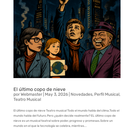
El último copo de nieve
por
Webmaster
|
May 3, 2026
|
Novedades
,
Perfil Musical
,
Teatro Musical
El último copo de nieve Teatro musical Todo el mundo habla del clima.Todo el
mundo habla del futuro.Pero ¿quién decide realmente? EL último copo de
nieve es un musical teatral sobre poder, progreso y promesas.Sobre un
mundo en el que la tecnología se celebra, mientras...