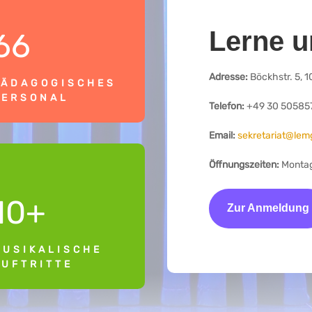
Lerne u
66
Adresse:
Böckhstr. 5, 1
PÄDAGOGISCHES
PERSONAL
Telefon:
+49 30 50585
Email:
sekretariat@lemg
Öffnungszeiten:
Montag 
10+
Zur Anmeldung
MUSIKALISCHE
AUFTRITTE