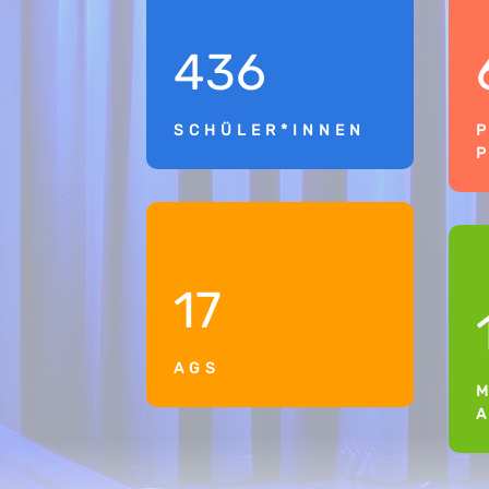
436
SCHÜLER*INNEN
17
AGS